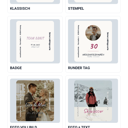
KLASSISCH
STEMPEL
www.likoer24.de  ·  Flurstraße 6  ·  85354 Freising
www.likoer24.de  ·  Flurstraße 6  ·  85354 Freising
Deine Lieblingssorte
Deine Lieblingssorte
TEAM BRAUT
30
14.06.2025
MARIE'S JGA
HERZLICHEN GLÜCKWUNSCH
STEFAN · 21.05.2025
BADGE
RUNDER TAG
www.likoer24.de  ·  Flurstraße 6  ·  85354 Freising
www.likoer24.de  ·  Flurstraße 6  ·  85354 Freising
Deine Lieblingssorte
Deine Lieblingssorte
Lisa & Max
Skiwasser
05.09.2025
Sölden 2027
UNSER TAG
FOTO VOLLBILD
FOTO + TEXT