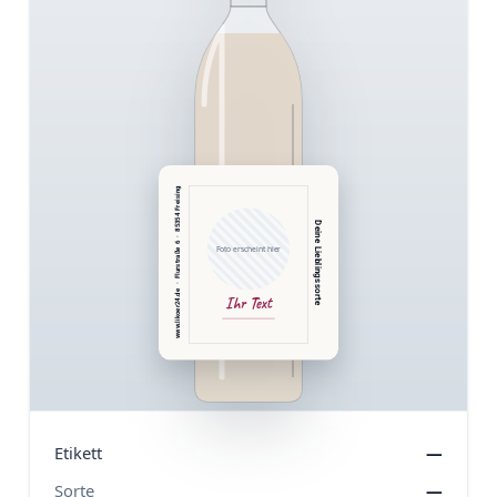
www.likoer24.de  ·  Flurstraße 6  ·  85354 Freising
Deine Lieblingssorte
Foto erscheint hier
Ihr Text
Etikett
—
Sorte
—