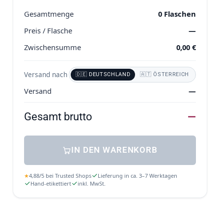
Gesamtmenge
0
Flaschen
Preis / Flasche
—
Zwischensumme
0,00
€
Versand nach
🇩🇪 DEUTSCHLAND
🇦🇹 ÖSTERREICH
Versand
—
Gesamt brutto
—
IN DEN WARENKORB
★
4,88
/
5
bei
Trusted Shops
Lieferung in ca. 3–7 Werktagen
Hand-etikettiert
inkl. MwSt.