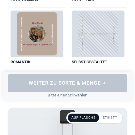
www.likoer24.de  ·  Flurstraße 6  ·  85354 Freising
www.likoer24.de  ·  Flurstraße 6  ·  85354 Freising
Für Dich!
Deine Lieblingssorte
Deine Lieblingssorte
LADE DEIN EIGENES ETIKETT-DESIGN HOCH
MICHAELA & THOMAS
ROMANTIK
SELBST GESTALTET
WEITER ZU SORTE & MENGE
Bitte einen Stil wählen
AUF FLASCHE
ETIKETT