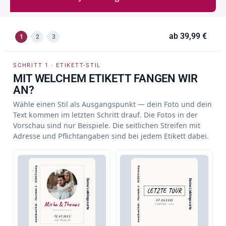
ab
39,99 €
1
2
3
SCHRITT 1 · ETIKETT-STIL
MIT WELCHEM ETIKETT FANGEN WIR
AN?
Wähle einen Stil als Ausgangspunkt — dein Foto und dein
Text kommen im letzten Schritt drauf. Die Fotos in der
Vorschau sind nur Beispiele. Die seitlichen Streifen mit
Adresse und Pflichtangaben sind bei jedem Etikett dabei.
www.likoer24.de  ·  Flurstraße 6  ·  85354 Freising
www.likoer24.de  ·  Flurstraße 6  ·  85354 Freising
Deine Lieblingssorte
Deine Lieblingssorte
LETZTE TOUR
07.06.2025
Micha & Thomas
MÜNCHEN · 2025
12.07.2025
WIR SAGEN JA