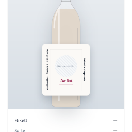
www.likoer24.de  ·  Flurstraße 6  ·  85354 Freising
Deine Lieblingssorte
Foto erscheint hier
Ihr Text
Etikett
—
Sorte
—