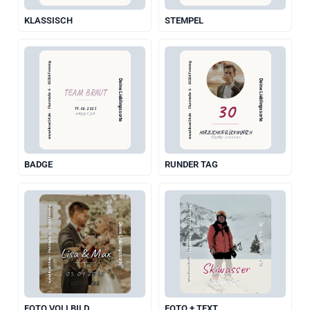
KLASSISCH
STEMPEL
www.likoer24.de  ·  Flurstraße 6  ·  85354 Freising
www.likoer24.de  ·  Flurstraße 6  ·  85354 Freising
Deine Lieblingssorte
Deine Lieblingssorte
TEAM BRAUT
30
14.06.2025
MARIE'S JGA
HERZLICHEN GLÜCKWUNSCH
STEFAN · 21.05.2025
BADGE
RUNDER TAG
www.likoer24.de  ·  Flurstraße 6  ·  85354 Freising
www.likoer24.de  ·  Flurstraße 6  ·  85354 Freising
Deine Lieblingssorte
Deine Lieblingssorte
Lisa & Max
Skiwasser
05.09.2025
Sölden 2027
UNSER TAG
FOTO VOLLBILD
FOTO + TEXT