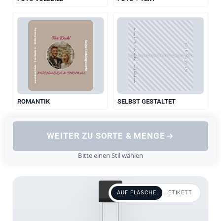
www.likoer24.de  ·  Flurstraße 6  ·  85354 Freising
www.likoer24.de  ·  Flurstraße 6  ·  85354 Freising
Für Dich!
Deine Lieblingssorte
Deine Lieblingssorte
LADE DEIN EIGENES ETIKETT-DESIGN HOCH
MICHAELA & THOMAS
ROMANTIK
SELBST GESTALTET
WEITER ZU SORTE & MENGE
Bitte einen Stil wählen
AUF FLASCHE
ETIKETT