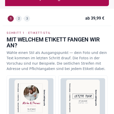
ab
39,99 €
1
2
3
SCHRITT 1 · ETIKETT-STIL
MIT WELCHEM ETIKETT FANGEN WIR
AN?
Wähle einen Stil als Ausgangspunkt — dein Foto und dein
Text kommen im letzten Schritt drauf. Die Fotos in der
Vorschau sind nur Beispiele. Die seitlichen Streifen mit
Adresse und Pflichtangaben sind bei jedem Etikett dabei.
www.likoer24.de  ·  Flurstraße 6  ·  85354 Freising
www.likoer24.de  ·  Flurstraße 6  ·  85354 Freising
Deine Lieblingssorte
Deine Lieblingssorte
LETZTE TOUR
07.06.2025
Micha & Thomas
MÜNCHEN · 2025
12.07.2025
WIR SAGEN JA