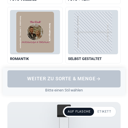
www.likoer24.de  ·  Flurstraße 6  ·  85354 Freising
www.likoer24.de  ·  Flurstraße 6  ·  85354 Freising
Für Dich!
Deine Lieblingssorte
Deine Lieblingssorte
LADE DEIN EIGENES ETIKETT-DESIGN HOCH
MICHAELA & THOMAS
ROMANTIK
SELBST GESTALTET
WEITER ZU SORTE & MENGE
Bitte einen Stil wählen
AUF FLASCHE
ETIKETT