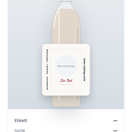
www.likoer24.de  ·  Flurstraße 6  ·  85354 Freising
Deine Lieblingssorte
Foto erscheint hier
Ihr Text
Etikett
—
Sorte
—