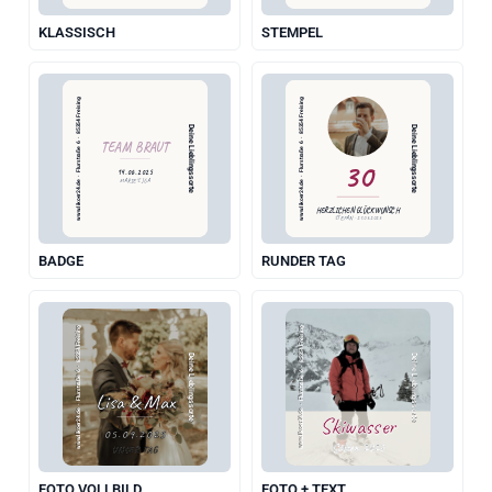
KLASSISCH
STEMPEL
www.likoer24.de  ·  Flurstraße 6  ·  85354 Freising
www.likoer24.de  ·  Flurstraße 6  ·  85354 Freising
Deine Lieblingssorte
Deine Lieblingssorte
TEAM BRAUT
30
14.06.2025
MARIE'S JGA
HERZLICHEN GLÜCKWUNSCH
STEFAN · 21.05.2025
BADGE
RUNDER TAG
www.likoer24.de  ·  Flurstraße 6  ·  85354 Freising
www.likoer24.de  ·  Flurstraße 6  ·  85354 Freising
Deine Lieblingssorte
Deine Lieblingssorte
Lisa & Max
Skiwasser
05.09.2025
Sölden 2027
UNSER TAG
FOTO VOLLBILD
FOTO + TEXT