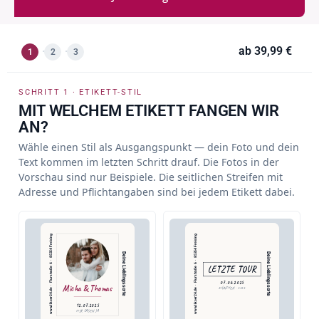
ab
39,99 €
1
2
3
SCHRITT 1 · ETIKETT-STIL
MIT WELCHEM ETIKETT FANGEN WIR
AN?
Wähle einen Stil als Ausgangspunkt — dein Foto und dein
Text kommen im letzten Schritt drauf. Die Fotos in der
Vorschau sind nur Beispiele. Die seitlichen Streifen mit
Adresse und Pflichtangaben sind bei jedem Etikett dabei.
www.likoer24.de  ·  Flurstraße 6  ·  85354 Freising
www.likoer24.de  ·  Flurstraße 6  ·  85354 Freising
Deine Lieblingssorte
Deine Lieblingssorte
LETZTE TOUR
07.06.2025
Micha & Thomas
MÜNCHEN · 2025
12.07.2025
WIR SAGEN JA