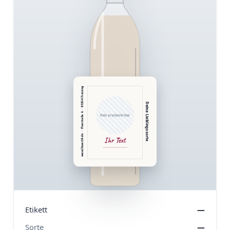
www.likoer24.de  ·  Flurstraße 6  ·  85354 Freising
Deine Lieblingssorte
Foto erscheint hier
Ihr Text
Etikett
—
Sorte
—