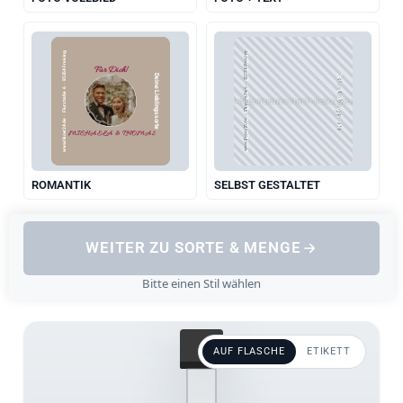
www.likoer24.de  ·  Flurstraße 6  ·  85354 Freising
www.likoer24.de  ·  Flurstraße 6  ·  85354 Freising
Für Dich!
Deine Lieblingssorte
Deine Lieblingssorte
LADE DEIN EIGENES ETIKETT-DESIGN HOCH
MICHAELA & THOMAS
ROMANTIK
SELBST GESTALTET
WEITER ZU SORTE & MENGE
Bitte einen Stil wählen
AUF FLASCHE
ETIKETT