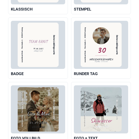
KLASSISCH
STEMPEL
www.likoer24.de  ·  Flurstraße 6  ·  85354 Freising
www.likoer24.de  ·  Flurstraße 6  ·  85354 Freising
Deine Lieblingssorte
Deine Lieblingssorte
TEAM BRAUT
30
14.06.2025
MARIE'S JGA
HERZLICHEN GLÜCKWUNSCH
STEFAN · 21.05.2025
BADGE
RUNDER TAG
www.likoer24.de  ·  Flurstraße 6  ·  85354 Freising
www.likoer24.de  ·  Flurstraße 6  ·  85354 Freising
Deine Lieblingssorte
Deine Lieblingssorte
Lisa & Max
Skiwasser
05.09.2025
Sölden 2027
UNSER TAG
FOTO VOLLBILD
FOTO + TEXT