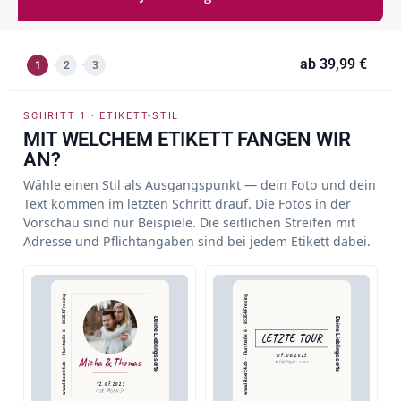
ab
39,99 €
1
2
3
SCHRITT 1 · ETIKETT-STIL
MIT WELCHEM ETIKETT FANGEN WIR
AN?
Wähle einen Stil als Ausgangspunkt — dein Foto und dein
Text kommen im letzten Schritt drauf. Die Fotos in der
Vorschau sind nur Beispiele. Die seitlichen Streifen mit
Adresse und Pflichtangaben sind bei jedem Etikett dabei.
www.likoer24.de  ·  Flurstraße 6  ·  85354 Freising
www.likoer24.de  ·  Flurstraße 6  ·  85354 Freising
Deine Lieblingssorte
Deine Lieblingssorte
LETZTE TOUR
07.06.2025
Micha & Thomas
MÜNCHEN · 2025
12.07.2025
WIR SAGEN JA