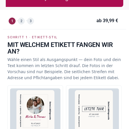
ab
39,99 €
1
2
3
SCHRITT 1 · ETIKETT-STIL
MIT WELCHEM ETIKETT FANGEN WIR
AN?
Wähle einen Stil als Ausgangspunkt — dein Foto und dein
Text kommen im letzten Schritt drauf. Die Fotos in der
Vorschau sind nur Beispiele. Die seitlichen Streifen mit
Adresse und Pflichtangaben sind bei jedem Etikett dabei.
www.likoer24.de  ·  Flurstraße 6  ·  85354 Freising
www.likoer24.de  ·  Flurstraße 6  ·  85354 Freising
Deine Lieblingssorte
Deine Lieblingssorte
LETZTE TOUR
07.06.2025
Micha & Thomas
MÜNCHEN · 2025
12.07.2025
WIR SAGEN JA