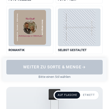
www.likoer24.de  ·  Flurstraße 6  ·  85354 Freising
www.likoer24.de  ·  Flurstraße 6  ·  85354 Freising
Für Dich!
Deine Lieblingssorte
Deine Lieblingssorte
LADE DEIN EIGENES ETIKETT-DESIGN HOCH
MICHAELA & THOMAS
ROMANTIK
SELBST GESTALTET
WEITER ZU SORTE & MENGE
Bitte einen Stil wählen
AUF FLASCHE
ETIKETT