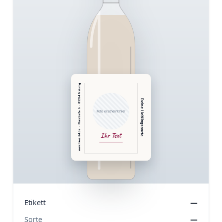
www.likoer24.de  ·  Flurstraße 6  ·  85354 Freising
Deine Lieblingssorte
Foto erscheint hier
Ihr Text
Etikett
—
Sorte
—