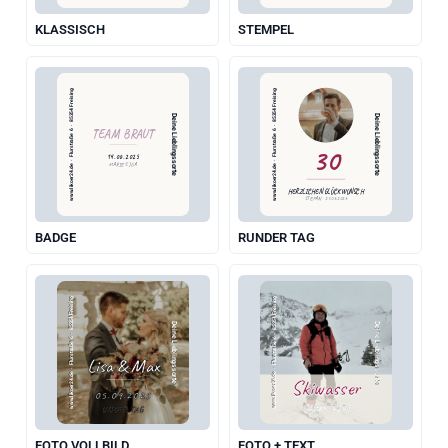
KLASSISCH
STEMPEL
www.likoer24.de  ·  Flurstraße 6  ·  85354 Freising
www.likoer24.de  ·  Flurstraße 6  ·  85354 Freising
Deine Lieblingssorte
Deine Lieblingssorte
TEAM BRAUT
30
14.06.2025
MARIE'S JGA
HERZLICHEN GLÜCKWUNSCH
STEFAN · 21.05.2025
BADGE
RUNDER TAG
www.likoer24.de  ·  Flurstraße 6  ·  85354 Freising
www.likoer24.de  ·  Flurstraße 6  ·  85354 Freising
Deine Lieblingssorte
Deine Lieblingssorte
Lisa & Max
Skiwasser
05.09.2025
Sölden 2027
UNSER TAG
FOTO VOLLBILD
FOTO + TEXT